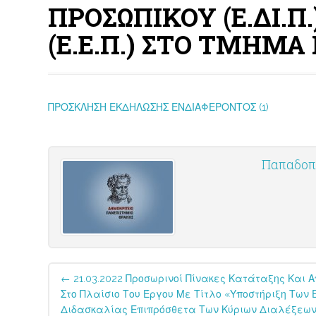
ΠΡΟΣΩΠΙΚΟΥ (Ε.ΔΙ.Π
(Ε.Ε.Π.) ΣΤΟ ΤΜΗΜ
ΠΡΟΣΚΛΗΣΗ ΕΚΔΗΛΩΣΗΣ ΕΝΔΙΑΦΕΡΟΝΤΟΣ (1)
Παπαδοπο
Post
←
21.03.2022 Προσωρινοί Πίνακες Κατάταξης Και 
navigation
Στο Πλαίσιο Του Έργου Με Τίτλο «Υποστήριξη Των
Διδασκαλίας Επιπρόσθετα Των Κύριων Διαλέξεων»