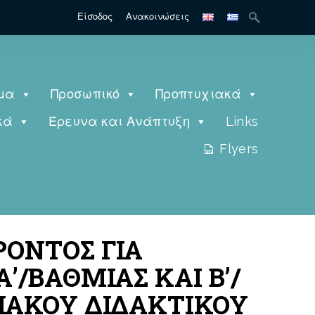
Είσοδος
Ανακοινώσεις
μα
Προσωπικό
Προπτυχιακά
κά
Έρευνα και Ανάπτυξη
Links
Flyers
ΡΟΝΤΟΣ ΓΙΑ
/ΒΑΘΜΙΑΣ ΚΑΙ Β’/
ΡΙΑΚΟΥ ΔΙΔΑΚΤΙΚΟΥ