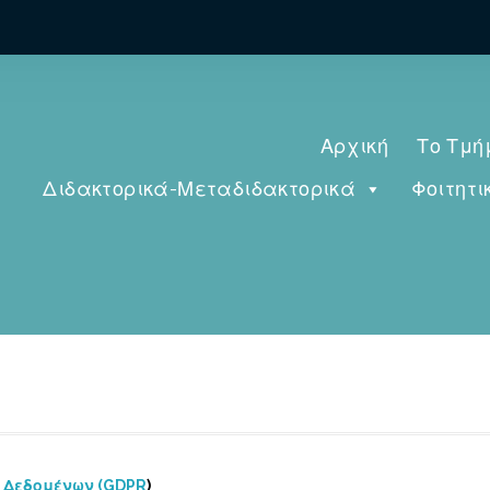
Αρχική
Το Τμή
Διδακτορικά-Μεταδιδακτορικά
Φοιτητι
 Δεδομένων (GDPR
)