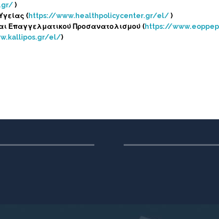
.gr/
)
Υγείας (
https://www.healthpolicycenter.gr/el/
)
και Επαγγελματικού Προσανατολισμού (
https://www.eoppep
w.kallipos.gr/el/
)