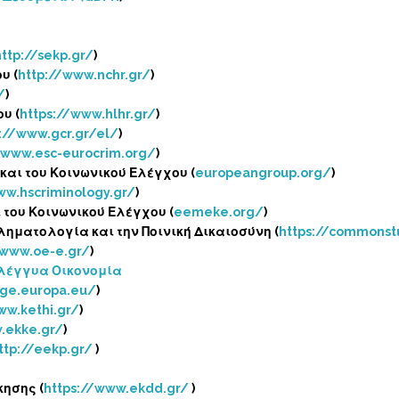
http://sekp.gr/
)
υ (
http://www.nchr.gr/
)
/
)
υ (
https://www.hlhr.gr/
)
s://www.gcr.gr/el/
)
/www.esc-eurocrim.org/
)
και του Κοινωνικού Ελέγχου (
europeangroup.org/
)
ww.hscriminology.gr/
)
 του Κοινωνικού Ελέγχου (
eemeke.org/
)
ληματολογία και την Ποινική Δικαιοσύνη (
https://commons
/www.oe-e.gr/
)
ηλέγγυα Οικονομία
ige.europa.eu/
)
ww.kethi.gr/
)
.ekke.gr/
)
ttp://eekp.gr/
)
κησης (
https://www.ekdd.gr/
)