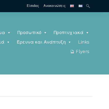
Είσοδος
Ανακοινώσεις
μα
Προσωπικό
Προπτυχιακά
κά
Έρευνα και Ανάπτυξη
Links
Flyers