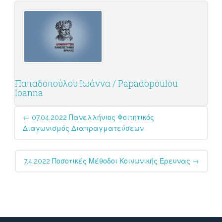
Παπαδοπούλου Ιωάννα / Papadopoulou
Ioanna
Post
←
07.04.2022 Πανελλήνιος Φοιτητικός
navigation
Διαγωνισμός Διαπραγματεύσεων
7.4.2022 Ποσοτικές Μέθοδοι Κοινωνικής Έρευνας
→