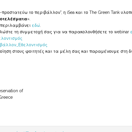
ροστατεύω το περιβάλλον”, η iSea και το The Green Tank υλοπ
αποτελέσματα
».
υ περιλαμβάνει
εδώ
.
λώστε τη συμμετοχή σας για να παρακολουθήσετε το webinar
ελοντισμός
ιβάλλον_Εθελοντισμός
οίηση στους φοιτητές και τα μέλη σας και παραμένουμε στη δ
servation of
 Greece