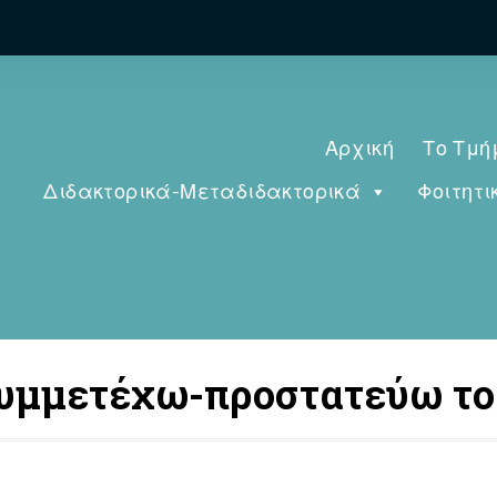
Αρχική
Το Τμή
Διδακτορικά-Μεταδιδακτορικά
Φοιτητι
Συμμετέχω-προστατεύω το