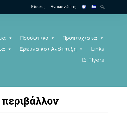
Είσοδος
Ανακοινώσεις
μα
Προσωπικό
Προπτυχιακά
κά
Έρευνα και Ανάπτυξη
Links
Flyers
 περιβάλλον