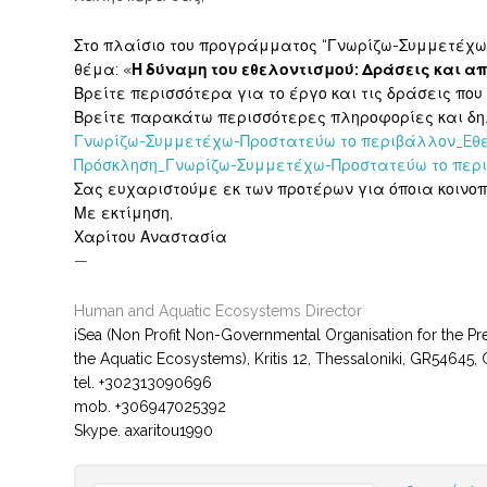
Στο πλαίσιο του προγράμματος “Γνωρίζω-Συμμετέχω-π
θέμα: «
Η δύναμη του εθελοντισμού: Δράσεις και 
Βρείτε περισσότερα για το έργο και τις δράσεις πο
Βρείτε παρακάτω περισσότερες πληροφορίες και δη
Γνωρίζω-Συμμετέχω-Προστατεύω το περιβάλλον_Eθ
Πρόσκληση_Γνωρίζω-Συμμετέχω-Προστατεύω το περ
Σας ευχαριστούμε εκ των προτέρων για όποια κοινοπ
Με εκτίμηση,
Χαρίτου Αναστασία
—
Human and Aquatic Ecosystems Director
iSea (Non Profit Non-Governmental Organisation for the Pre
the Aquatic Ecosystems), Kritis 12, Thessaloniki, GR54645,
tel. +302313090696
mob. +306947025392
Skype. axaritou1990