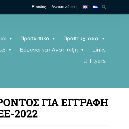
Είσοδος
Ανακοινώσεις
μα
Προσωπικό
Προπτυχιακά
κά
Έρευνα και Ανάπτυξη
Links
Flyers
ΡΟΝΤΟΣ ΓΙΑ ΕΓΓΡΑΦΗ
ΕΕ-2022