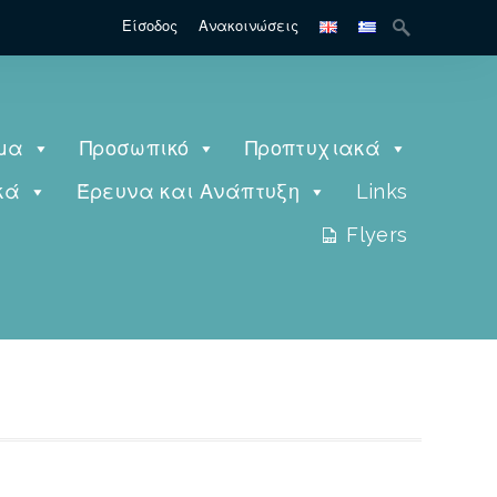
Είσοδος
Ανακοινώσεις
μα
Προσωπικό
Προπτυχιακά
κά
Έρευνα και Ανάπτυξη
Links
Flyers