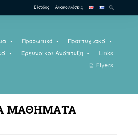
Είσοδος
Ανακοινώσεις
μα
Προσωπικό
Προπτυχιακά
κά
Έρευνα και Ανάπτυξη
Links
Flyers
ΑΚΑ ΜΑΘΗΜΑΤΑ