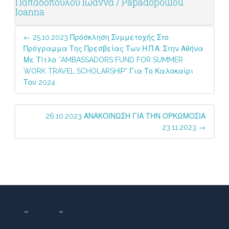
Παπαδοπούλου Ιωάννα / Papadopoulou
Ioanna
Post
←
25.10.2023 Πρόσκληση Συμμετοχής Στο
navigation
Πρόγραμμα Της Πρεσβείας Των Η.Π.Α. Στην Αθήνα
Με Τίτλο “AMBASSADORS FUND FOR SUMMER
WORK TRAVEL SCHOLARSHIP” Για Το Καλοκαίρι
Του 2024
26.10.2023 ΑΝΑΚΟΙΝΩΣΗ ΓΙΑ ΤΗΝ ΟΡΚΩΜΟΣΙΑ
23.11.2023
→