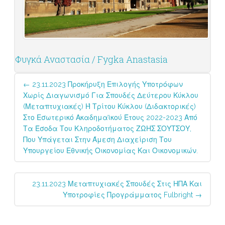
Φυγκά Αναστασία / Fygka Anastasia
Post
←
23.11.2023 Προκήρυξη Επιλογής Υποτρόφων
navigation
Χωρίς Διαγωνισμό Για Σπουδές Δεύτερου Κύκλου
(μεταπτυχιακές) Ή Τρίτου Κύκλου (διδακτορικές)
Στο Εσωτερικό Ακαδημαϊκού Έτους 2022-2023 Από
Τα Έσοδα Του Κληροδοτήματος ΖΩΗΣ ΣΟΥΤΣΟΥ,
Που Υπάγεται Στην Άμεση Διαχείριση Του
Υπουργείου Εθνικής Οικονομίας Και Οικονομικών.
23.11.2023 Μεταπτυχιακές Σπουδές Στις ΗΠΑ Και
Υποτροφίες Προγράμματος Fulbright
→