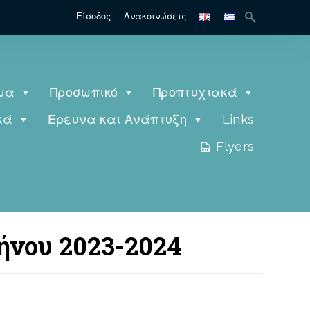
Είσοδος
Ανακοινώσεις
μα
Προσωπικό
Προπτυχιακά
κά
Έρευνα και Ανάπτυξη
Links
Flyers
ήνου 2023-2024