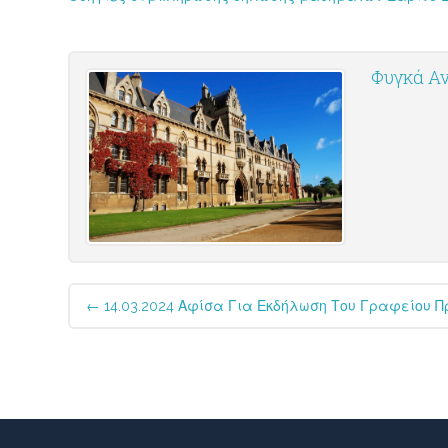
Φυγκά Αν
Post
←
14.03.2024 Αφίσα Για Εκδήλωση Του Γραφείου Πρα
navigation