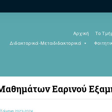
Αρχική
Το Τμή
Διδακτορικά-Μεταδιδακτορικά
Φοιτητι
 Μαθημάτων Εαρινού Εξαμ
ξάμηνο 2023-2024