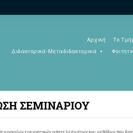
Αρχική
Το Τμή
Διδακτορικά-Μεταδιδακτορικά
Φοιτητι
ΝΩΣΗ ΣΕΜΙΝΑΡΙΟΥ
σεμιναρίων ερευνητικών αποτελεσμάτων και μεθόδων που διοργ