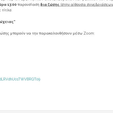
ώρα 13:00
παρουσίαση
δια ζώσης
(στην αίθουσα συνεδριάσεων 
 τίτλο:
τώχειας”
ζώσης μπορούν να την παρακολουθήσουν μέσω Zoom:
RFdLRVdhU01TWVBRQT09