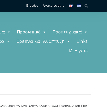
Είσοδος
Ανακοινώσεις
μα
Προσωπικό
Προπτυχιακά
κά
Έρευνα και Ανάπτυξη
Links
Flyers
ανώνει το Ινστιτούτο Κοινωνικών Ερευνών του ΕΚΚΕ,