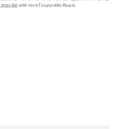
στον 8ο)
από τον κ.Γεωργιάδη Θωμά,