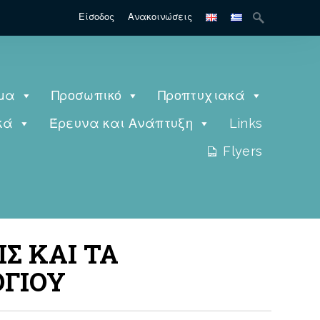
Είσοδος
Ανακοινώσεις
μα
Προσωπικό
Προπτυχιακά
κά
Έρευνα και Ανάπτυξη
Links
Flyers
ΙΣ ΚΑΙ ΤΑ
ΓΙΟΥ