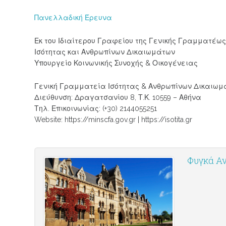
Πανελλαδική Έρευνα
Εκ του Ιδιαίτερου Γραφείου της Γενικής Γραμματέω
Ισότητας και Ανθρωπίνων Δικαιωμάτων
Υπουργείο Κοινωνικής Συνοχής & Οικογένειας
Γενική Γραμματεία Ισότητας & Ανθρωπίνων Δικαιωμ
Διεύθυνση: Δραγατσανίου 8, Τ.Κ. 10559 – Αθήνα
Τηλ. Επικοινωνίας: (+30) 2144055251
Website: https://minscfa.gov.gr | https://isotita.gr
Φυγκά Αν