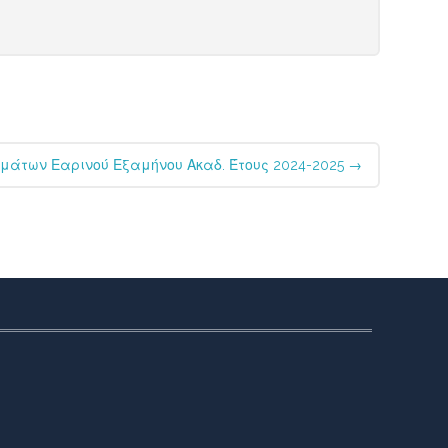
μάτων Εαρινού Εξαμήνου Ακαδ. Έτους 2024-2025
→