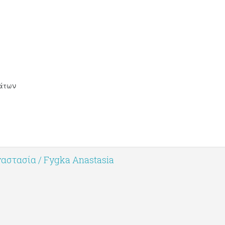
ς
άτων
αστασία / Fygka Anastasia