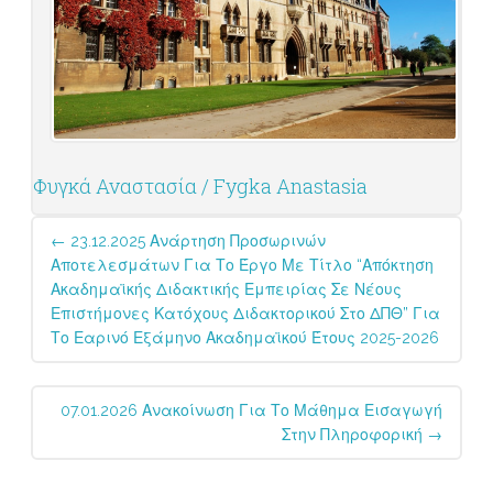
Φυγκά Αναστασία / Fygka Anastasia
Post
←
23.12.2025 Ανάρτηση Προσωρινών
navigation
Αποτελεσμάτων Για Το Έργο Με Τίτλο “Απόκτηση
Ακαδημαϊκής Διδακτικής Εμπειρίας Σε Νέους
Επιστήμονες Κατόχους Διδακτορικού Στο ΔΠΘ” Για
Το Εαρινό Εξάμηνο Ακαδημαϊκού Έτους 2025-2026
07.01.2026 Ανακοίνωση Για Το Μάθημα Εισαγωγή
Στην Πληροφορική
→