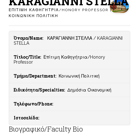
KARAGIANNI STELLA
ΕΠΊΤΙΜΗ ΚΑΘΗΓΉΤΡΙΑ/HONORY PROFESSOR |
ΚΟΙΝΩΝΙΚΉ ΠΟΛΙΤΙΚΉ
Όνομα/Name:
ΚΑΡΑΓΙΑΝΝΗ ΣΤΕΛΛΑ / KARAGIANNI
STELLA
Τίτλος/Title:
Επίτιμη Καθηγήτρια/Honory
Professor
Τμήμα/Department:
Κοινωνική Πολιτική
Ειδικότητα/Specialties:
Δημόσια Οικονομική
Τηλέφωνο/Phone:
Ιστοσελίδα:
Βιογραφικό/Faculty Bio