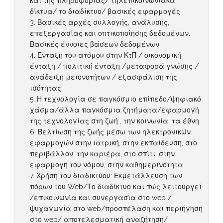
και της πληροφορίας/ τηλεπικοινωνιακά
δίκτυα/ το διαδίκτυο/ βασικές εφαρμογές
Βασικές αρχές συλλογής, ανάλυσης,
επεξεργασίας και οπτικοποίησης δεδομένων.
Βασικές έννοιες βάσεων δεδομένων.
Ένταξη του ατόμου στην ΚτΠ / οικονομική
ένταξη / πολιτική ένταξη /μεταφορά γνώσης /
ανάδειξη μειονοτήτων / εξασφάλιση της
ισότητας
Η τεχνολογία σε παγκόσμιο επίπεδο/ψηφιακό
χάσμα/άλλα παγκόσμια ζητήματα/εφαρμογή
της τεχνολογίας στη ζωή , την κοινωνία, τα έθνη
Βελτίωση της ζωής μέσω των ηλεκτρονικών
εφαρμογών στην ιατρική, στην εκπαίδευση, στο
περιβάλλον, την καριέρα, στο σπίτι, στην
εφαρμογή του νόμου, στην καθημερινότητα
Χρήση του διαδικτύου: Εκμετάλλευση των
πόρων του Web/Το διαδίκτυο και πώς λειτουργεί
/επικοινωνία και συνεργασία στο web /
ψυχαγωγία στο web/προσπέλαση και περιήγηση
στο web/ αποτελεσματική αναζήτηση/