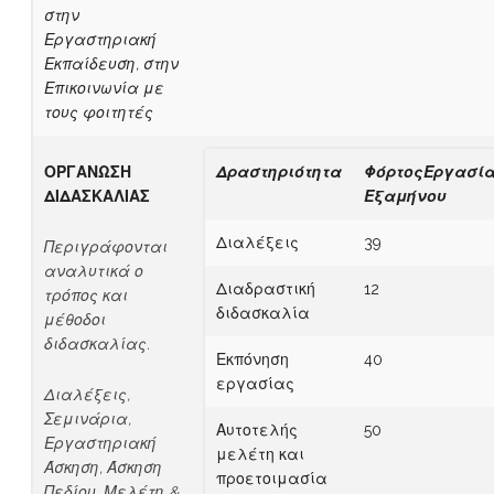
στην
Εργαστηριακή
Εκπαίδευση, στην
Επικοινωνία με
τους φοιτητές
ΟΡΓΑΝΩΣΗ
Δραστηριότητα
ΦόρτοςΕργασί
ΔΙΔΑΣΚΑΛΙΑΣ
Εξαμήνου
Διαλέξεις
39
Περιγράφονται
αναλυτικά ο
Διαδραστική
12
τρόπος και
διδασκαλία
μέθοδοι
διδασκαλίας.
Εκπόνηση
40
εργασίας
Διαλέξεις,
Σεμινάρια,
Αυτοτελής
50
Εργαστηριακή
μελέτη και
Άσκηση, Άσκηση
προετοιμασία
Πεδίου, Μελέτη &