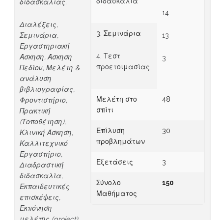
διδασκαλία
διδασκαλίας.
14
Διαλέξεις,
3. Σεμινάρια
Σεμινάρια,
13
Εργαστηριακή
4. Τεστ
Άσκηση, Άσκηση
3
προετοιμασίας
Πεδίου, Μελέτη &
ανάλυση
βιβλιογραφίας,
Μελέτη στο
48
Φροντιστήριο,
σπίτι
Πρακτική
(Τοποθέτηση),
Επίλυση
30
Κλινική Άσκηση,
προβλημάτων
Καλλιτεχνικό
Εργαστήριο,
Εξετάσεις
3
Διαδραστική
διδασκαλία,
Σύνολο
150
Εκπαιδευτικές
Μαθήματος
επισκέψεις,
Εκπόνηση
μελέτης (project),