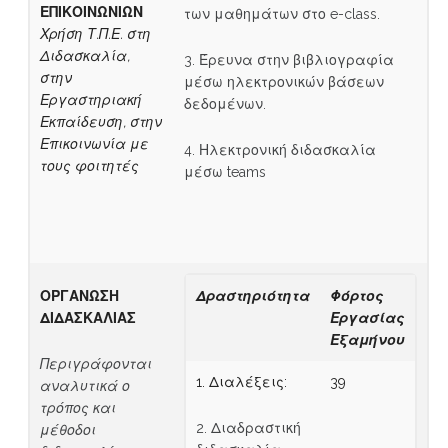
ΕΠΙΚΟΙΝΩΝΙΩΝ
των μαθημάτων στο e-class.
Χρήση Τ.Π.Ε. στη
Διδασκαλία,
3. Έρευνα στην βιβλιογραφία
στην
μέσω ηλεκτρονικών βάσεων
Εργαστηριακή
δεδομένων.
Εκπαίδευση, στην
Επικοινωνία με
4. Ηλεκτρονική διδασκαλία
τους φοιτητές
μέσω teams
ΟΡΓΑΝΩΣΗ
Δραστηριότητα
Φόρτος
ΔΙΔΑΣΚΑΛΙΑΣ
Εργασίας
Εξαμήνου
Περιγράφονται
1. Διαλέξεις:
39
αναλυτικά ο
τρόπος και
2. Διαδραστική
μέθοδοι