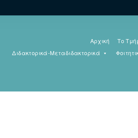
Αρχική
Το Τμή
Διδακτορικά-Μεταδιδακτορικά
Φοιτητι