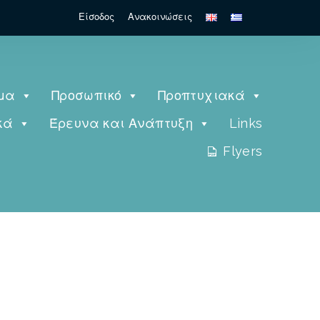
Είσοδος
Ανακοινώσεις
μα
Προσωπικό
Προπτυχιακά
κά
Έρευνα και Ανάπτυξη
Links
Flyers