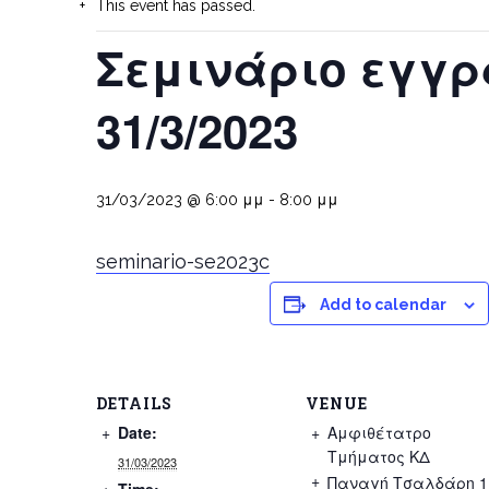
This event has passed.
Σεμινάριο εγγ
31/3/2023
31/03/2023 @ 6:00 μμ
-
8:00 μμ
seminario-se2023c
Add to calendar
DETAILS
VENUE
Date:
Αμφιθέτατρο
Τμήματος ΚΔ
31/03/2023
Παναγή Τσαλδάρη 1
Time: