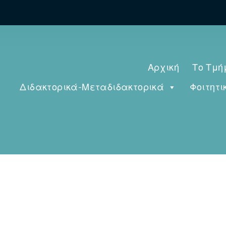
Αρχική
Το Τμή
Διδακτορικά-Μεταδιδακτορικά
Φοιτητι