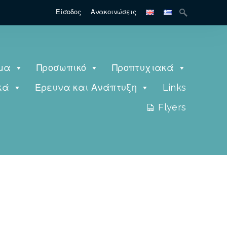
Είσοδος
Ανακοινώσεις
μα
Προσωπικό
Προπτυχιακά
κά
Έρευνα και Ανάπτυξη
Links
Flyers