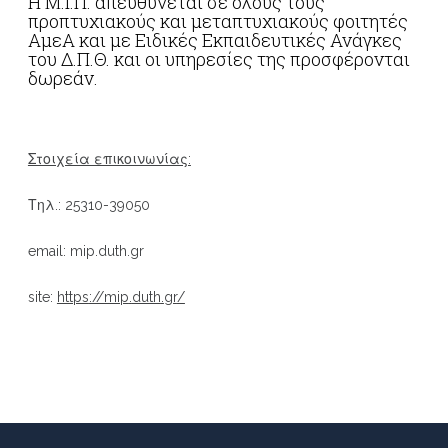
Η Μ.Ι.Π. απευθύνεται σε όλους τους
προπτυχιακούς και μεταπτυχιακούς φοιτητές
ΑμεΑ και με Ειδικές Εκπαιδευτικές Ανάγκες
του Δ.Π.Θ. και οι υπηρεσίες της προσφέρονται
δωρεάν.
Στοιχεία επικοινωνίας:
Τηλ.: 25310-39050
email: mip.duth.gr
site:
https
://mip
.
duth
.
gr
/