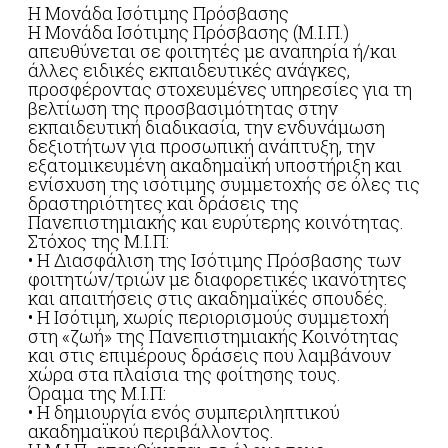
Η Μονάδα Ισότιμης Πρόσβασης
Η Μονάδα Ισότιμης Πρόσβασης (Μ.Ι.Π.)
απευθύνεται σε φοιτητές με αναπηρία ή/και
άλλες ειδικές εκπαιδευτικές ανάγκες,
προσφέροντας στοχευμένες υπηρεσίες για τη
βελτίωση της προσβασιμότητας στην
εκπαιδευτική διαδικασία, την ενδυνάμωση
δεξιοτήτων για προσωπική ανάπτυξη, την
εξατομικευμένη ακαδημαϊκή υποστήριξη και
ενίσχυση της ισότιμης συμμετοχής σε όλες τις
δραστηριότητες και δράσεις της
Πανεπιστημιακής και ευρύτερης κοινότητας.
Στόχος της Μ.Ι.Π:
• Η Διασφάλιση της Ισότιμης Πρόσβασης των
φοιτητών/τριών με διαφορετικές ικανότητες
και απαιτήσεις στις ακαδημαϊκές σπουδές.
• Η Ισότιμη, χωρίς περιορισμούς συμμετοχή
στη «ζωή» της Πανεπιστημιακής Κοινότητας
και στις επιμέρους δράσεις που λαμβάνουν
χώρα στα πλαίσια της φοίτησης τους.
Όραμα της Μ.Ι.Π:
• Η δημιουργία ενός συμπεριληπτικού
ακαδημαϊκού περιβάλλοντος.