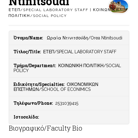
Ntinitsoudi
ΕΤΕΠ/SPECIAL LABORATORY STAFF | ΚΟΙΝΩΝΙΚΗ
ΠΟΛΙΤΙΚΗ/SOCIAL POLICY
Όνομα/Name:
Ωραία Ντινιτσούδη/Orea Ntinitsoudi
Τίτλος/Title:
ΕΤΕΠ/SPECIAL LABORATORY STAFF
Τμήμα/Department:
ΚΟΙΝΩΝΙΚΗ ΠΟΛΙΤΙΚΗ/SOCIAL
POLICY
Ειδικότητα/Specialties:
ΟΙΚΟΝΟΜΙΚΩΝ
ΕΠΙΣΤΗΜΩΝ/SCHOOL OF ECONIMICS
Τηλέφωνο/Phone:
2531039415
Ιστοσελίδα:
Βιογραφικό/Faculty Bio